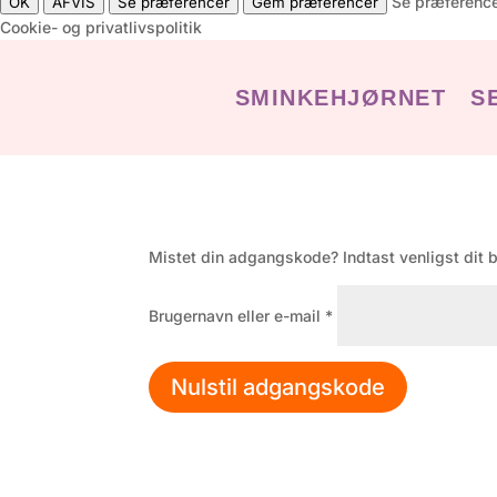
Se præferenc
OK
AFVIS
Se præferencer
Gem præferencer
Cookie- og privatlivspolitik
SMINKEHJØRNET
S
Mistet din adgangskode? Indtast venligst dit b
Påkrævet
Brugernavn eller e-mail
*
Nulstil adgangskode