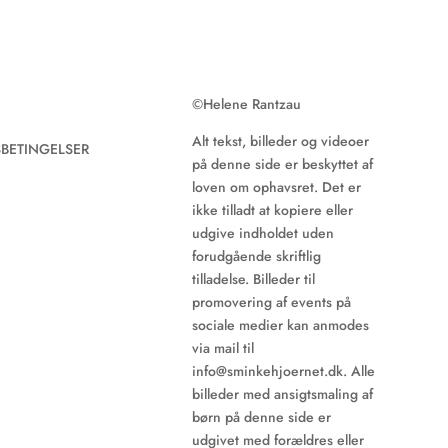
©
Helene Rantzau
Alt tekst, billeder og videoer
BETINGELSER
på denne side er beskyttet af
loven om ophavsret. Det er
ikke tilladt at kopiere eller
udgive indholdet uden
forudgående skriftlig
tilladelse. Billeder til
promovering af events på
sociale medier kan anmodes
via mail til
info@sminkehjoernet.dk
. Alle
billeder med ansigtsmaling af
børn på denne side er
udgivet med forældres eller