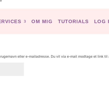
er
ERVICES
OM MIG
TUTORIALS
LOG 
rugernavn eller e-mailadresse. Du vil via e-mail modtage et link ti