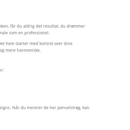
ikken, får du aldrig det resultat, du drømmer
 male som en professionel.
Det hele starter med kontrol over dine
re og mere harmoniske.
er:
signs. Når du mestrer de her penselstrøg, kan