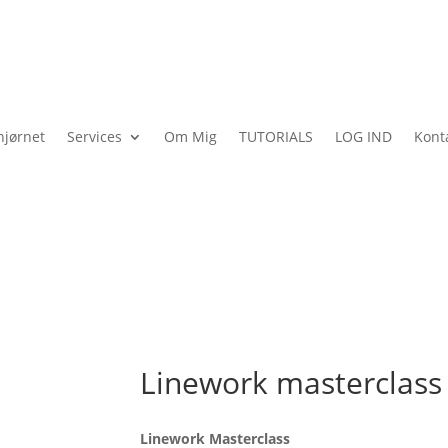
jørnet
Services
Om Mig
TUTORIALS
LOG IND
Kont
Linework masterclass
Linework Masterclass