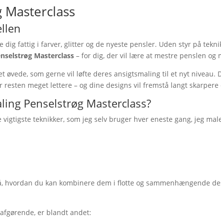
g Masterclass
ellen
dig fattig i farver, glitter og de nyeste pensler. Uden styr på tekn
nselstrøg Masterclass
– for dig, der vil lære at mestre penslen og
 øvede, som gerne vil løfte deres ansigtsmaling til et nyt niveau. 
ver resten meget lettere – og dine designs vil fremstå langt skarpe
ling Penselstrøg Masterclass?
e vigtigste teknikker, som jeg selv bruger hver eneste gang, jeg mal
også, hvordan du kan kombinere dem i flotte og sammenhængende de
tafgørende, er blandt andet: