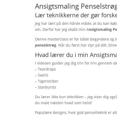
Ansigtsmaling Penselstrø
Lær teknikkerne der gør forsk
Jeg har lært på den hårde måde, at du kan købe 
om. Derfor har jeg skabt min A
nsigtsmaling Pe
Denne masterclass er for både begyndere og let
penselstrøg
. Når du først har styr på dét, bli
Hvad lærer du i min Ansigtsma
I videoen guider jeg dig trin for trin gennem d
– Teardrops
– Swirls
– Tigerstriber
– Starbursts
Du lærer ikke kun teknikken – jeg viser dig 
du male næsten hvad som helst!
Populære designs, hvor god penselteknik er al