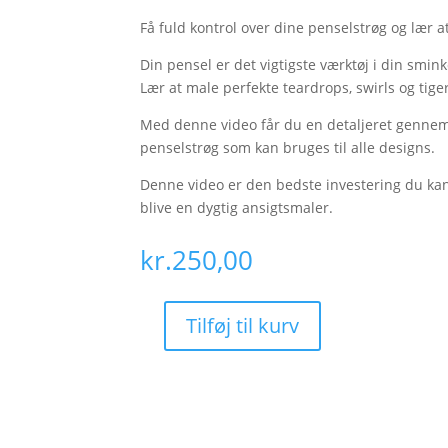
Få fuld kontrol over dine penselstrøg og lær at
Din pensel er det vigtigste værktøj i din smin
Lær at male perfekte teardrops, swirls og tige
Med denne video får du en detaljeret gennem
penselstrøg som kan bruges til alle designs.
Denne video er den bedste investering du kan g
blive en dygtig ansigtsmaler.
kr.
250,00
Tilføj til kurv
Linework
masterclass
antal