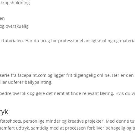
g kropsholdning
ven
og overskuelig
i tutorialen. Har du brug for professionel ansigtsmaling og material
erie fra facepaint.com og ligger frit tilgængelig online. Her er de
ler udfører bellypainting.
bedre overblik og gøre det nemt at finde relevant læring. Hvis du vi
ryk
otoshoots, personlige minder og kreative projekter. Med denne tutor
mført udtryk, samtidig med at processen forbliver behagelig og try