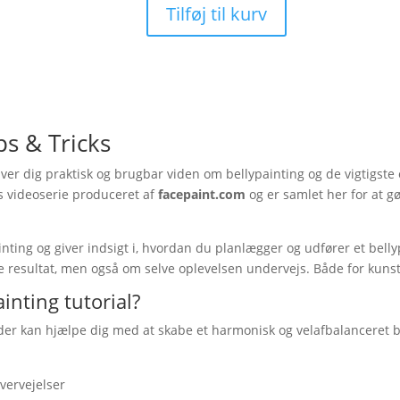
Tilføj til kurv
Tutorial
-
Bellypainting
Tips
&
Tricks
ps & Tricks
antal
ver dig praktisk og brugbar viden om bellypainting og de vigtigste
is videoserie produceret af
facepaint.com
og er samlet her for at g
nting og giver indsigt i, hvordan du planlægger og udfører et belly
 resultat, men også om selve oplevelsen undervejs. Både for kuns
inting tutorial?
s, der kan hjælpe dig med at skabe et harmonisk og velafbalancere
overvejelser