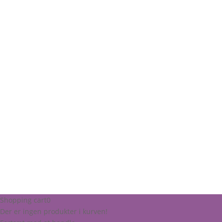
Shopping cart
0
Der er ingen produkter i kurven!