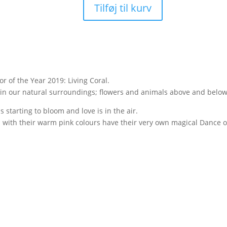
Tilføj til kurv
Tutorial
-
Flamingo
antal
r of the Year 2019: Living Coral.
 in our natural surroundings; flowers and animals above and below
is starting to bloom and love is in the air.
gos with their warm pink colours have their very own magical Dance o